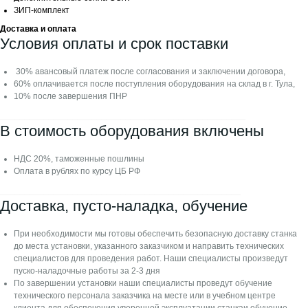
ЗИП-комплект
Доставка и оплата
Условия оплаты и срок поставки
30% авансовый платеж после согласования и заключении договора,
60% оплачивается после поступления оборудования на склад в г. Тула,
Фрезерные и токарные станки по металлу из Китая
10% после завершения ПНР
⎯⎯⎯⎯⎯⎯⎯⎯⎯⎯⎯⎯⎯⎯⎯⎯⎯⎯⎯⎯⎯⎯⎯⎯⎯⎯⎯⎯⎯⎯⎯⎯⎯⎯⎯⎯⎯⎯⎯⎯⎯⎯⎯⎯⎯⎯⎯⎯⎯⎯⎯
Станки
В стоимость оборудования включены
Фрезерные станки
НДС 20%, таможенные пошлины
Токарные станки
Оплата в рублях по курсу ЦБ РФ
Токарно-фрезерные станки
⎯⎯⎯⎯⎯⎯⎯⎯⎯⎯⎯⎯⎯⎯⎯⎯⎯⎯⎯⎯⎯⎯⎯⎯⎯⎯⎯⎯⎯⎯⎯⎯⎯⎯⎯⎯⎯⎯⎯⎯⎯⎯⎯⎯⎯⎯⎯⎯⎯⎯
Доставка, пусто-наладка, обучение
О компании
При необходимости мы готовы обеспечить безопасную доставку станка
до места установки, указанного заказчиком и направить технических
Сервис и гарантии
специалистов для проведения работ. Наши специалисты произведут
пуско-наладочные работы за 2-3 дня
О нас
По завершении установки наши специалисты проведут обучение
технического персонала заказчика на месте или в учебном центре
Производители
клиента для обеспечения уверенной эксплуатации станкаи обучение