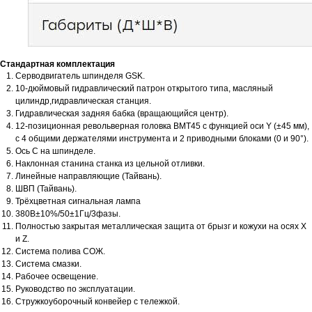
Стандартная комплектация
Серводвигатель шпинделя GSK.
10-дюймовый гидравлический патрон открытого типа, масляный
цилиндр,гидравлическая станция.
Гидравлическая задняя бабка (вращающийся центр).
12-позиционная револьверная головка BMT45 с функцией оси Y (±45 мм),
с 4 общими держателями инструмента и 2 приводными блоками (0 и 90°).
Ось C на шпинделе.
Наклонная станина станка из цельной отливки.
Линейные направляющие (Тайвань).
ШВП (Тайвань).
Трёхцветная сигнальная лампа
380В±10%/50±1Гц/3фазы.
Полностью закрытая металлическая защита от брызг и кожухи на осях X
и Z.
Система полива СОЖ.
Система смазки.
Рабочее освещение.
Руководство по эксплуатации.
Стружкоуборочный конвейер с тележкой.