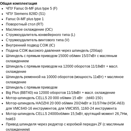
Общая комплектация
ЧПУ Fanuc 0i-MF plus type 5 (F)
ЧПУ Siemens 828D (S1)
Fanuc 0i-MF plus type 1
Поворотный стол (RT)
Масляное охлаждение (OC)
Стружкоудалитель конвейерного типа (L)
Стружкоудалитель винтового типа (V)
Внутренний подвод СОЖ (IC)
Подача СОЖ высокого давления через шпиндель (20бар)
Шпиндель с прямым приводом 15000 об/мин 15/37кВт с масляным
охлаждением
Шпиндель с прямым приводом на 12000 оборотов 11/18кВт + масл.
охлаждение
Шпиндель ременной на 10000 оборотов (мощность 11кВт) + масляное
охлаждение
Шпиндель с прямым приводом
Big Plus (BBT40) на 12000 оборотов 11/18кВт + масл. охлаждение
Программа лизинга
Мотор-шпиндель CELLS 20 000 об/мин 15 кВт （bt40-150）
Мотор-шпиндель HAOZHI 20 000 об/мин 20/24кВт и 31/37Нм (HSK-A63)
для VMC640-16 инструментов, для VMC855, 1160-24 инструмента
Мотор-шпиндель CELLS 24000об/мин 15,5кВт, крутящий момент 26,7Нм,
hsk63
Привод шпинделя через редуктор с коробкой передач ZF (с масляным
охлаждением)