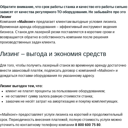
персональных данных на сайте
Обратите внимание, что срок работы станка и качество его работы сильно
Пользовательское Соглашение
зависят от качества регулярного ТО оборудования. Не забывайте про это
Cookies Форма - Согласие
Лизинг
Компания
«Майхонг»
предлагает клиентам выгодные условия лизинга.
Политика конфиденциальности
Временная аренда оборудования – эффективный инструмент ведения
Ⓒ 2024 “Майхонг-Трейдинг”. Все права защищены.
бизнеса. Станок для лазерной резки поставляется в короткие сроки и
возвращается обратно в собственность компании после решения
Информация на сайте не является публичной офертой.
производственных задач клиента.
Лизинг – выгода и экономия средств
Для того, чтобы получить лазерный станок во временную аренду достаточно
внести авансовый платёж, подписать договор с компанией «Майхонг» и
дождаться поставки оборудования по указанному адресу.
Лизинг выгоден тем, что:
клиент не платит проценты за пользование оборудованием;
не оставляет сумму залога равную стоимости станка;
заказчик не несёт затрат на амортизацию и покупку комплектующих.
«Майхонг» предоставляет услуги лизинга на короткий и продолжительный
срок. Периодичность внесения платежей, полную стоимость услуги можно
уточнить по контактному телефону компании
8 800 600 75 80
.