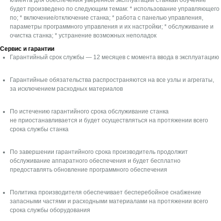
Станки у клиентов
будет произведено по следующим темам: * использование управляющего
по; * включение/отключение станка; * работа с панелью управления,
Отзывы
параметры программного управления и их настройки; * обслуживание и
очистка станка; * устранение возможных неполадок
Контакты
Сервис и гарантии
Блог
Гарантийный срок службы — 12 месяцев с момента ввода в эксплуатацию
Гарантийные обязательства распространяются на все узлы и агрегаты,
Мы в соцсетях:
за исключением расходных материалов
По истечению гарантийного срока обслуживание станка
не приостанавливается и будет осуществляться на протяжении всего
срока службы станка
ОБРАТНЫЙ ЗВОНОК
По завершении гарантийного срока производитель продолжит
обслуживание аппаратного обеспечения и будет бесплатно
предоставлять обновление программного обеспечения
ПОМОЩЬ В ПОДБОРЕ СТАНКА
Политика производителя обеспечивает бесперебойное снабжение
запасными частями и расходными материалами на протяжении всего
срока службы оборудования
Согласие на обработку