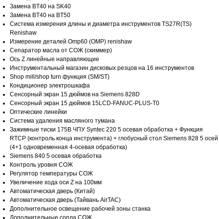
Замена BT40 на SK40
Замена BT40 на BT50
Система измерения длины и диаметра инструментов TS27R(TS)
Отсутствие необходимости
Быстро и прос
Renishaw
залога
оформлении
Измерение деталей Omp60 (OMP) renishaw
Сепаратор масла от СОЖ (скиммер)
Для экономии средств компания разработала
Это решение подход
Ось Z линейные направляющие
программу лизинга.
небольшого бизнеса,
Инструментальный магазин дисковых резцов на 16 инструментов
После внесения первого взноса выбранное
не может позволить 
Shop mill/shop turn функция (SM/ST)
оборудование поставляется в короткие сроки
на покупку и аморти
Кондиционер электрошкафа
оборудования
Сенсорный экран 15 дюймов на Siemens 828D
Сенсорный экран 15 дюймов 15LCD-FANUC-PLUS-T0
Оптические линейки
Система удаления масляного тумана
Зажимные тиски 175B ЧПУ Syntec 220 5 осевая обработка + Функция
RTCP (контроль конца инструмента) + глобусный стол Siemens 828 5 осей
(4+1 одновременная 4-осевая обработка)
ОСТАВИТЬ ЗАЯВКУ НА ЛИЗИНГ
Siemens 840 5 осевая обработка
Контроль уровня СОЖ
Регулятор температуры СОЖ
Увеличение хода оси Z на 100мм
Автоматическая дверь (Китай)
Автоматическая дверь (Тайвань AirTAC)
Дополнительное освещение рабочей зоны станка
Дополнительные сопла СОЖ