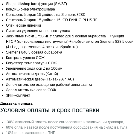
Shop mill/shop turn функция (SM/ST)
Кондиционер электрошкафа
Сенсорный экран 15 дюймов на Siemens 828D
Сенсорный экран 15 дюймов 15LCD-FANUC-PLUS-T0
Оптические линейки
Система удаления масляного тумана
Зажимные тиски 175B ЧПУ Syntec 220 5 осевая обработка + Функция
RTCP (контроль конца инструмента) + глобусный стол Siemens 828 5 осей
(4+1 одновременная 4-осевая обработка)
Siemens 840 5 осевая обработка
Контроль уровня СОЖ
Регулятор температуры СОЖ
Фрезерные и токарные станки по металлу из Китая
Увеличение хода оси Z на 100мм
Автоматическая дверь (Китай)
Автоматическая дверь (Тайвань AirTAC)
Станки
Дополнительное освещение рабочей зоны станка
Дополнительные сопла СОЖ
Фрезерные станки
ЗИП-комплект
Токарные станки
Доставка и оплата
Токарно-фрезерные станки
Условия оплаты и срок поставки
30% авансовый платеж после согласования и заключении договора,
О компании
60% оплачивается после поступления оборудования на склад в г. Тула,
10% после завершения ПНР