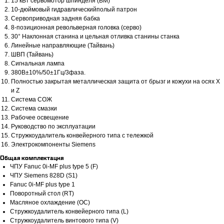
15 кВт сервомотор шпинделя (BM)
10-дюймовый гидравлическийполый патрон
Сервоприводная задняя бабка
8-позиционная револьверная головка (серво)
30° Наклонная станина и цельная отливка станины станка
Линейные направляющие (Тайвань)
ШВП (Тайвань)
Сигнальная лампа
380В±10%/50±1Гц/3фаза.
Полностью закрытая металлическая защита от брызг и кожухи на осях X
и Z
Система СОЖ
Система смазки
Рабочее освещение
Руководство по эксплуатации
Стружкоудалитель конвейерного типа с тележкой
Электрокомпоненты Siemens
Общая комплектация
ЧПУ Fanuc 0i-MF plus type 5 (F)
ЧПУ Siemens 828D (S1)
Fanuc 0i-MF plus type 1
Поворотный стол (RT)
Масляное охлаждение (OC)
Программа лизинга
Стружкоудалитель конвейерного типа (L)
Стружкоудалитель винтового типа (V)