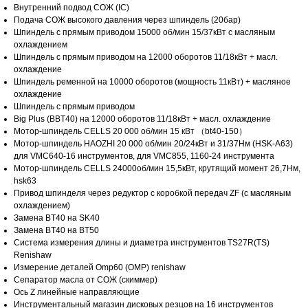
Внутренний подвод СОЖ (IC)
Подача СОЖ высокого давления через шпиндель (20бар)
Шпиндель с прямым приводом 15000 об/мин 15/37кВт с масляным
охлаждением
Шпиндель с прямым приводом на 12000 оборотов 11/18кВт + масл.
охлаждение
Шпиндель ременной на 10000 оборотов (мощность 11кВт) + масляное
охлаждение
Отсутствие необходимости
Быстро и прос
Шпиндель с прямым приводом
залога
оформлении
Big Plus (BBT40) на 12000 оборотов 11/18кВт + масл. охлаждение
Мотор-шпиндель CELLS 20 000 об/мин 15 кВт （bt40-150）
Для экономии средств компания разработала
Это решение подход
Мотор-шпиндель HAOZHI 20 000 об/мин 20/24кВт и 31/37Нм (HSK-A63)
программу лизинга.
небольшого бизнеса,
для VMC640-16 инструментов, для VMC855, 1160-24 инструмента
После внесения первого взноса выбранное
не может позволить 
Мотор-шпиндель CELLS 24000об/мин 15,5кВт, крутящий момент 26,7Нм,
оборудование поставляется в короткие сроки
на покупку и аморти
hsk63
оборудования
Привод шпинделя через редуктор с коробкой передач ZF (с масляным
охлаждением)
Замена BT40 на SK40
Замена BT40 на BT50
Система измерения длины и диаметра инструментов TS27R(TS)
Renishaw
Измерение деталей Omp60 (OMP) renishaw
ОСТАВИТЬ ЗАЯВКУ НА ЛИЗИНГ
Сепаратор масла от СОЖ (скиммер)
Ось Z линейные направляющие
Инструментальный магазин дисковых резцов на 16 инструментов