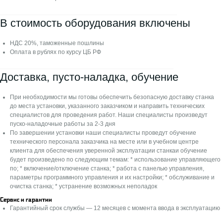
Сервис и гарантии
⎯⎯⎯⎯⎯⎯⎯⎯⎯⎯⎯⎯⎯⎯⎯⎯⎯⎯⎯⎯⎯⎯⎯⎯⎯⎯⎯⎯⎯⎯⎯⎯⎯⎯⎯⎯⎯⎯⎯⎯⎯⎯⎯⎯⎯⎯⎯⎯⎯⎯⎯
В стоимость оборудования включены
О нас
Производители
НДС 20%, таможенные пошлины
Станки у клиентов
Оплата в рублях по курсу ЦБ РФ
Отзывы
⎯⎯⎯⎯⎯⎯⎯⎯⎯⎯⎯⎯⎯⎯⎯⎯⎯⎯⎯⎯⎯⎯⎯⎯⎯⎯⎯⎯⎯⎯⎯⎯⎯⎯⎯⎯⎯⎯⎯⎯⎯⎯⎯⎯⎯⎯⎯⎯⎯⎯
Доставка, пусто-наладка, обучение
Контакты
Блог
При необходимости мы готовы обеспечить безопасную доставку станка
до места установки, указанного заказчиком и направить технических
специалистов для проведения работ. Наши специалисты произведут
пуско-наладочные работы за 2-3 дня
Мы в соцсетях:
По завершении установки наши специалисты проведут обучение
технического персонала заказчика на месте или в учебном центре
клиента для обеспечения уверенной эксплуатации станкаи обучение
будет произведено по следующим темам: * использование управляющего
по; * включение/отключение станка; * работа с панелью управления,
параметры программного управления и их настройки; * обслуживание и
очистка станка; * устранение возможных неполадок
ОБРАТНЫЙ ЗВОНОК
Сервис и гарантии
Гарантийный срок службы — 12 месяцев с момента ввода в эксплуатацию