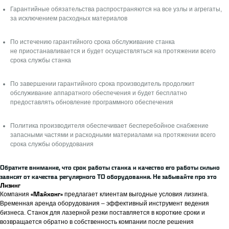
ПОМОЩЬ В ПОДБОРЕ СТАНКА
Гарантийные обязательства распространяются на все узлы и агрегаты,
за исключением расходных материалов
Согласие на обработку
По истечению гарантийного срока обслуживание станка
персональных данных на сайте
не приостанавливается и будет осуществляться на протяжении всего
Пользовательское Соглашение
срока службы станка
Cookies Форма - Согласие
По завершении гарантийного срока производитель продолжит
Политика конфиденциальности
обслуживание аппаратного обеспечения и будет бесплатно
Ⓒ 2024 “Майхонг-Трейдинг”. Все права защищены.
предоставлять обновление программного обеспечения
Информация на сайте не является публичной офертой.
Политика производителя обеспечивает бесперебойное снабжение
запасными частями и расходными материалами на протяжении всего
срока службы оборудования
Обратите внимание, что срок работы станка и качество его работы сильно
зависят от качества регулярного ТО оборудования. Не забывайте про это
Лизинг
Компания
предлагает клиентам выгодные условия лизинга.
«Майхонг»
Временная аренда оборудования – эффективный инструмент ведения
бизнеса. Станок для лазерной резки поставляется в короткие сроки и
возвращается обратно в собственность компании после решения