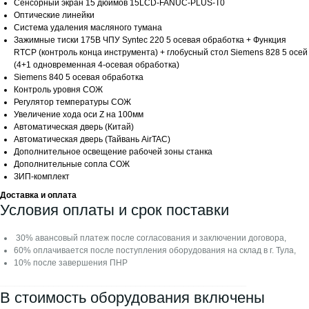
Сенсорный экран 15 дюймов 15LCD-FANUC-PLUS-T0
Оптические линейки
Сервис и гарантии
Система удаления масляного тумана
Зажимные тиски 175B ЧПУ Syntec 220 5 осевая обработка + Функция
О нас
RTCP (контроль конца инструмента) + глобусный стол Siemens 828 5 осей
Производители
(4+1 одновременная 4-осевая обработка)
Siemens 840 5 осевая обработка
Станки у клиентов
Контроль уровня СОЖ
Регулятор температуры СОЖ
Отзывы
Увеличение хода оси Z на 100мм
Контакты
Автоматическая дверь (Китай)
Автоматическая дверь (Тайвань AirTAC)
Блог
Дополнительное освещение рабочей зоны станка
Дополнительные сопла СОЖ
ЗИП-комплект
Мы в соцсетях:
Доставка и оплата
Условия оплаты и срок поставки
30% авансовый платеж после согласования и заключении договора,
60% оплачивается после поступления оборудования на склад в г. Тула,
10% после завершения ПНР
ОБРАТНЫЙ ЗВОНОК
⎯⎯⎯⎯⎯⎯⎯⎯⎯⎯⎯⎯⎯⎯⎯⎯⎯⎯⎯⎯⎯⎯⎯⎯⎯⎯⎯⎯⎯⎯⎯⎯⎯⎯⎯⎯⎯⎯⎯⎯⎯⎯⎯⎯⎯⎯⎯⎯⎯⎯⎯
В стоимость оборудования включены