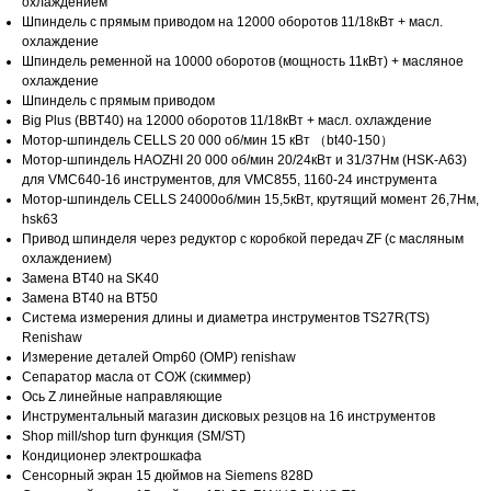
охлаждением
Шпиндель с прямым приводом на 12000 оборотов 11/18кВт + масл.
охлаждение
Шпиндель ременной на 10000 оборотов (мощность 11кВт) + масляное
охлаждение
Шпиндель с прямым приводом
Big Plus (BBT40) на 12000 оборотов 11/18кВт + масл. охлаждение
Мотор-шпиндель CELLS 20 000 об/мин 15 кВт （bt40-150）
Мотор-шпиндель HAOZHI 20 000 об/мин 20/24кВт и 31/37Нм (HSK-A63)
для VMC640-16 инструментов, для VMC855, 1160-24 инструмента
Мотор-шпиндель CELLS 24000об/мин 15,5кВт, крутящий момент 26,7Нм,
hsk63
Привод шпинделя через редуктор с коробкой передач ZF (с масляным
охлаждением)
Фрезерные и токарные станки по металлу из Китая
Замена BT40 на SK40
Замена BT40 на BT50
Станки
Система измерения длины и диаметра инструментов TS27R(TS)
Renishaw
Фрезерные станки
Измерение деталей Omp60 (OMP) renishaw
Сепаратор масла от СОЖ (скиммер)
Токарные станки
Ось Z линейные направляющие
Инструментальный магазин дисковых резцов на 16 инструментов
Токарно-фрезерные станки
Shop mill/shop turn функция (SM/ST)
Кондиционер электрошкафа
Сенсорный экран 15 дюймов на Siemens 828D
О компании