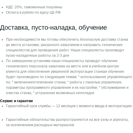
НДС 20%, таможенные пошлины
ПОМОЩЬ В ПОДБОРЕ СТАНКА
Оплата в рублях по курсу ЦБ РФ
⎯⎯⎯⎯⎯⎯⎯⎯⎯⎯⎯⎯⎯⎯⎯⎯⎯⎯⎯⎯⎯⎯⎯⎯⎯⎯⎯⎯⎯⎯⎯⎯⎯⎯⎯⎯⎯⎯⎯⎯⎯⎯⎯⎯⎯⎯⎯⎯⎯⎯
Доставка, пусто-наладка, обучение
Согласие на обработку
персональных данных на сайте
При необходимости мы готовы обеспечить безопасную доставку станка
Пользовательское Соглашение
до места установки, указанного заказчиком и направить технических
Cookies Форма - Согласие
специалистов для проведения работ. Наши специалисты произведут
пуско-наладочные работы за 2-3 дня
Политика конфиденциальности
По завершении установки наши специалисты проведут обучение
Ⓒ 2024 “Майхонг-Трейдинг”. Все права защищены.
технического персонала заказчика на месте или в учебном центре
Информация на сайте не является публичной офертой.
клиента для обеспечения уверенной эксплуатации станкаи обучение
будет произведено по следующим темам: * использование управляющего
по; * включение/отключение станка; * работа с панелью управления,
параметры программного управления и их настройки; * обслуживание и
очистка станка; * устранение возможных неполадок
Сервис и гарантии
Гарантийный срок службы — 12 месяцев с момента ввода в эксплуатацию
Гарантийные обязательства распространяются на все узлы и агрегаты,
за исключением расходных материалов