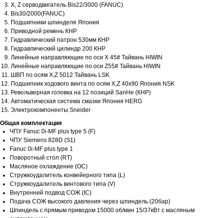
X, Z серводвигатель Bis22/3000 (FANUC)
Bis30/2000(FANUC)
Подшипники шпинделя Япония
Приводной ремень КНР
Гидравлический патрон 530мм КНР
Гидравлический цилиндр 200 КНР
Линейные направляющие по оси Х 45# Тайвань HIWIN
Линейные направляющие по оси Z55# Тайвань HIWIN
ШВП по осям Х,Z 5012 Тайвань LSK
Отсутствие необходимости
Быстро и прос
Подшипник ходового винта по осям Х,Z 40х90 Япония NSK
Револьверная головка на 12 позиций SanHe (КНР)
залога
оформлении
Автоматическая система смазки Япония HERG
Электрокомпоненты Sneider
Для экономии средств компания разработала
Это решение подход
программу лизинга.
небольшого бизнеса,
Общая комплектация
После внесения первого взноса выбранное
не может позволить 
оборудование поставляется в короткие сроки
на покупку и аморти
ЧПУ Fanuc 0i-MF plus type 5 (F)
оборудования
ЧПУ Siemens 828D (S1)
Fanuc 0i-MF plus type 1
Поворотный стол (RT)
Масляное охлаждение (OC)
Стружкоудалитель конвейерного типа (L)
Стружкоудалитель винтового типа (V)
Внутренний подвод СОЖ (IC)
ОСТАВИТЬ ЗАЯВКУ НА ЛИЗИНГ
Подача СОЖ высокого давления через шпиндель (20бар)
Шпиндель с прямым приводом 15000 об/мин 15/37кВт с масляным